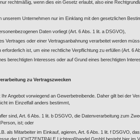
r rechtmäßig, wenn dies ein Gesetz erlaubt, also eine Rechtgrundlag
in unserem Unternehmen nur im Einklang mit den gesetzlichen Besti
ersonenbezogenen Daten vorliegt (Art. 6 Abs. 1 lit. a DSGVO),
s Vertrages oder einer Vertragsanbahnung verarbeitet werden müssen
orderlich ist, um eine rechtliche Verpflichtung zu erfüllen (Art. 6 A
berechtigten Interesses oder auf Grund eines berechtigten Interesses 
verarbeitung zu Vertragszwecken
r Angebot vorwiegend an Gewerbetreibende. Daher gilt bei der Ve
cht im Einzelfall anders bestimmt,
fler sind, Art. 6 Abs. 1 lit. b DSGVO, die Datenverarbeitung zum Zw
Person, ist; oder
.B. als Mitarbeiter im Einkauf, agieren, Art. 6 Abs. 1 lit. f DSGVO,
eresse der LICHTZENTRALE Lichtgroßhandel GmbH besteht hier im Ve