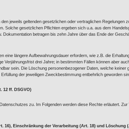
den jeweils geltenden gesetzlichen oder vertraglichen Regelungen z
hten. Solche gesetzlichen Pflichten ergeben sich u.a. aus dem Hand
. Dokumentation betragen bis zehn Jahre über das Ende der Geschä
en eine längere Aufbewahrungsdauer erfordern, wie z.B. die Erhaltu
ge Verjährungsfrist drei Jahre; in bestimmten Fällen können aber auch
endbar sein. Die Löschung personenbezogener Daten, welche keiner g
ur Erfüllung der jeweiligen Zweckbestimmung entbehrlich geworden sin
t. 12 ff. DSGVO)
 Datenschutzes zu. Im Folgenden werden diese Rechte erläutert. Z
rt. 16), Einschränkung der Verarbeitung (Art. 18) und Löschung (